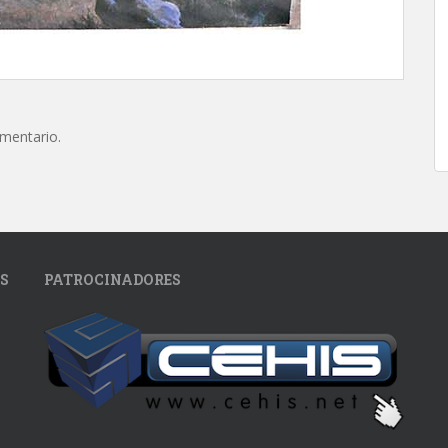
omentario.
S
PATROCINADORES