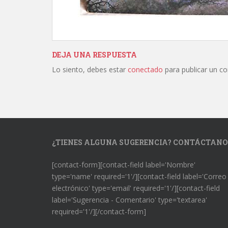
DEJA UNA RESPUESTA
Lo siento, debes estar
conectado
para publicar un c
¿TIENES ALGUNA SUGERENCIA? CONTÁCTANO
[contact-form][contact-field label='Nombre'
type='name' required='1'/][contact-field label='Correo
electrónico' type='email' required='1'/][contact-field
label='Sugerencia - Comentario' type='textarea'
required='1'/][/contact-form]