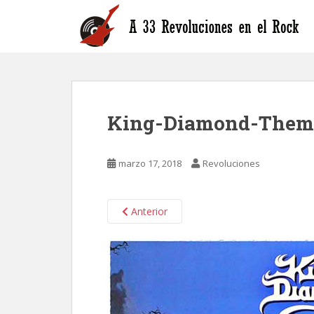
S
k
i
p
t
o
m
King-Diamond-Them
a
i
n
marzo 17, 2018
Revoluciones
c
o
n
Anterior
t
e
n
t