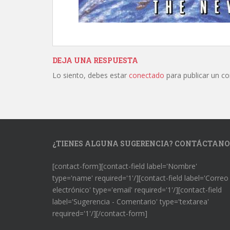
DEJA UNA RESPUESTA
Lo siento, debes estar
conectado
para publicar un c
¿TIENES ALGUNA SUGERENCIA? CONTÁCTANO
[contact-form][contact-field label='Nombre'
type='name' required='1'/][contact-field label='Correo
electrónico' type='email' required='1'/][contact-field
label='Sugerencia - Comentario' type='textarea'
required='1'/][/contact-form]