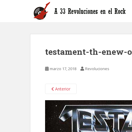
S
k
i
p
t
o
m
testament-th-enew-o
a
i
n
marzo 17, 2018
Revoluciones
c
o
n
Anterior
t
e
n
t