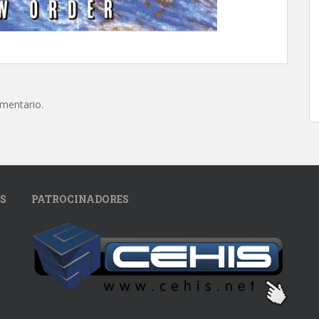
omentario.
S
PATROCINADORES