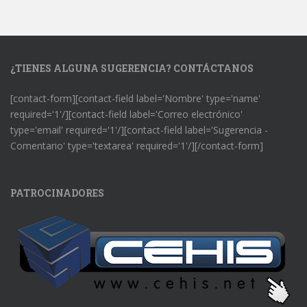
¿TIENES ALGUNA SUGERENCIA? CONTÁCTANOS
[contact-form][contact-field label='Nombre' type='name'
required='1'/][contact-field label='Correo electrónico'
type='email' required='1'/][contact-field label='Sugerencia -
Comentario' type='textarea' required='1'/][/contact-form]
PATROCINADORES