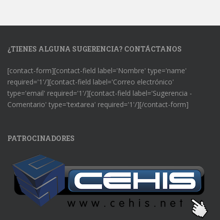
¿TIENES ALGUNA SUGERENCIA? CONTÁCTANOS
[contact-form][contact-field label='Nombre' type='name'
required='1'/][contact-field label='Correo electrónico'
type='email' required='1'/][contact-field label='Sugerencia -
Comentario' type='textarea' required='1'/][/contact-form]
PATROCINADORES