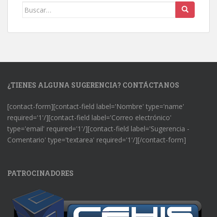
Buscar:
¿TIENES ALGUNA SUGERENCIA? CONTÁCTANOS
[contact-form][contact-field label='Nombre' type='name'
required='1'/][contact-field label='Correo electrónico'
type='email' required='1'/][contact-field label='Sugerencia -
Comentario' type='textarea' required='1'/][/contact-form]
PATROCINADORES