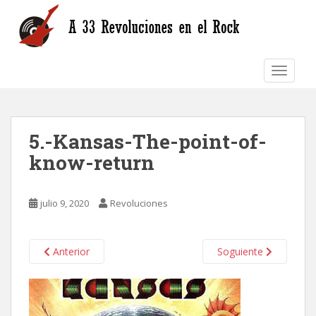
S
k
i
p
TOGGLE
t
o
m
a
5.-Kansas-The-point-of-
i
n
know-return
c
o
n
julio 9, 2020
Revoluciones
t
e
n
Anterior
Soguiente
t