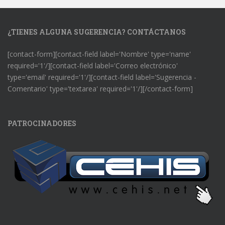
¿TIENES ALGUNA SUGERENCIA? CONTÁCTANOS
[contact-form][contact-field label='Nombre' type='name'
required='1'/][contact-field label='Correo electrónico'
type='email' required='1'/][contact-field label='Sugerencia -
Comentario' type='textarea' required='1'/][/contact-form]
PATROCINADORES