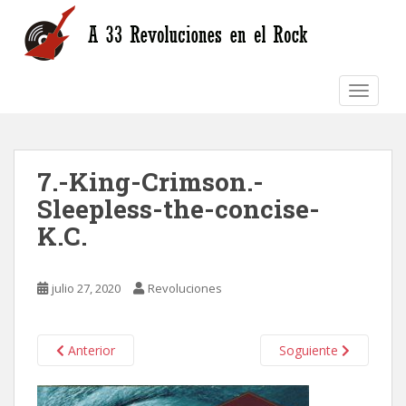
S
k
i
p
TOGGLE
t
o
m
a
7.-King-Crimson.-
i
n
Sleepless-the-concise-
c
K.C.
o
n
t
julio 27, 2020
Revoluciones
e
n
t
Anterior
Soguiente