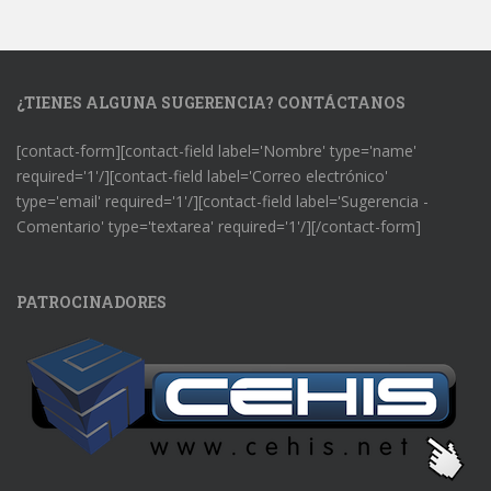
¿TIENES ALGUNA SUGERENCIA? CONTÁCTANOS
[contact-form][contact-field label='Nombre' type='name'
required='1'/][contact-field label='Correo electrónico'
type='email' required='1'/][contact-field label='Sugerencia -
Comentario' type='textarea' required='1'/][/contact-form]
PATROCINADORES