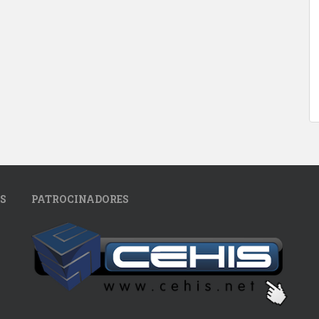
S
PATROCINADORES