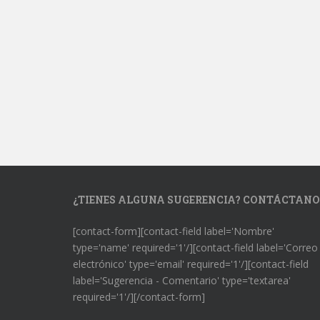
¿TIENES ALGUNA SUGERENCIA? CONTÁCTANO
[contact-form][contact-field label='Nombre'
type='name' required='1'/][contact-field label='Correo
electrónico' type='email' required='1'/][contact-field
label='Sugerencia - Comentario' type='textarea'
required='1'/][/contact-form]