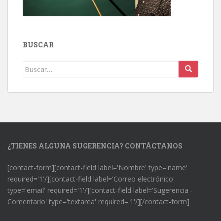
BUSCAR
Buscar:
¿TIENES ALGUNA SUGERENCIA? CONTÁCTANOS
[contact-form][contact-field label='Nombre' type='name'
required='1'/][contact-field label='Correo electrónico'
type='email' required='1'/][contact-field label='Sugerencia -
Comentario' type='textarea' required='1'/][/contact-form]