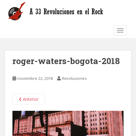
S
k
i
p
TOGGLE
t
o
m
a
roger-waters-bogota-2018
i
n
c
noviembre 22, 2018
Revoluciones
o
n
t
Anterior
e
n
t