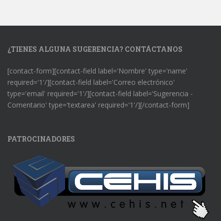
¿TIENES ALGUNA SUGERENCIA? CONTÁCTANOS
[contact-form][contact-field label='Nombre' type='name'
required='1'/][contact-field label='Correo electrónico'
type='email' required='1'/][contact-field label='Sugerencia -
Comentario' type='textarea' required='1'/][/contact-form]
PATROCINADORES