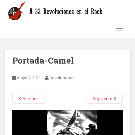
S
k
i
p
TOGGLE
t
o
m
a
Portada-Camel
i
n
c
mayo 7, 2021
Revoluciones
o
n
t
Anterior
Soguiente
e
n
t