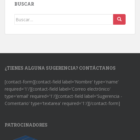
BUSCAR
Buscar:
¿TIENES ALGUNA SUGERENCIA? CONTÁCTANOS
[contact-form][contact-field label='Nombre' type='name'
required='1'/][contact-field label='Correo electrónico'
type='email' required='1'/][contact-field label='Sugerencia -
Comentario' type='textarea' required='1'/][/contact-form]
PATROCINADORES