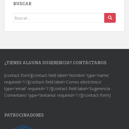
BUSCAR
Buscar:
¿TIENES ALGUNA SUGERENCIA? CONTÁCTANOS
[contact-form][contact-field label='Nombre' type='name'
required='1'/][contact-field label='Correo electrónico'
type='email' required='1'/][contact-field label='Sugerencia -
Comentario' type='textarea' required='1'/][/contact-form]
PATROCINADORES