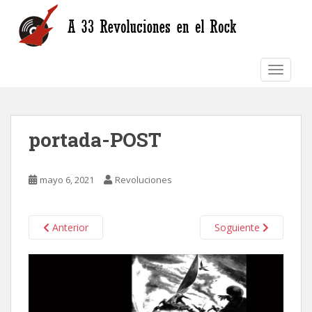
S
k
i
p
TOGGLE
t
o
m
a
portada-POST
i
n
c
mayo 6, 2021
Revoluciones
o
n
t
Anterior
Soguiente
e
n
t