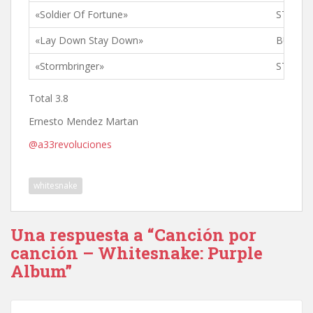
«Soldier Of Fortune»
STORM
«Lay Down Stay Down»
BURN
«Stormbringer»
STORM
Total 3.8
Ernesto Mendez Martan
@a33revoluciones
whitesnake
Una respuesta a “Canción por
canción – Whitesnake: Purple
Album”