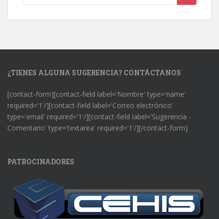
¿TIENES ALGUNA SUGERENCIA? CONTÁCTANOS
[contact-form][contact-field label='Nombre' type='name'
required='1'/][contact-field label='Correo electrónico'
type='email' required='1'/][contact-field label='Sugerencia -
Comentario' type='textarea' required='1'/][/contact-form]
PATROCINADORES