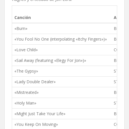
Canción
Album
«Burn»
BURN
«You Fool No One (interpolating «Itchy Fingers»)»
BURN
«Love Child»
COME T
«Sail Away (featuring «Elegy For Jon»)»
BURN
«The Gypsy»
STORM
«Lady Double Dealer»
STORM
«Mistreated»
BURN
«Holy Man»
STORM
«Might Just Take Your Life»
BURN
«You Keep On Moving»
COME T