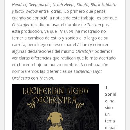
Hendrix, Deep purple, Uriah Heep , Klaatu, Black Sabbath
y black Widow
entre otras. Lo primero que pensé
cuando se conoció la notica de este trabajo, es por qué
Christofer
decidió no usar el nombre de
Therion
para
esta producción, ya que
Therion
ha mostrado no
temer a cambios de estilo y sonido a lo largo de su
carrera, pero luego de escuchar el álbum y conocer
algunas declaraciones del mismo
Christofer
podemos
ver claras diferencias que ratifican que lo más acertado
era hacerlo bajo un nuevo nombre. A continuación
nombraremos las diferencias de
Luciferian Light
Orchestra
con
Therion
.
1.
Sonid
o
: ha
sido
un
tema
debati