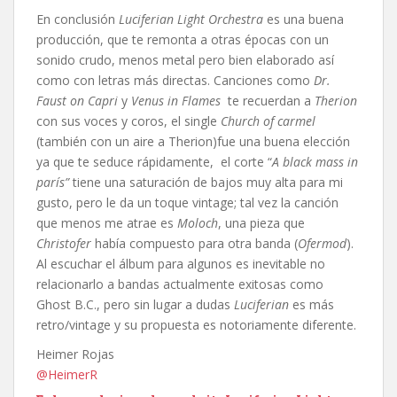
En conclusión
Luciferian Light Orchestra
es una buena
producción, que te remonta a otras épocas con un
sonido crudo, menos metal pero bien elaborado así
como con letras más directas. Canciones como
Dr.
Faust on Capri
y
Venus in Flames
te recuerdan a
Therion
con sus voces y coros, el single
Church of carmel
(también con un aire a Therion)fue una buena elección
ya que te seduce rápidamente, el corte “
A black mass in
parís”
tiene una saturación de bajos muy alta para mi
gusto, pero le da un toque vintage; tal vez la canción
que menos me atrae es
Moloch
, una pieza que
Christofer
había compuesto para otra banda (
Ofermod
).
Al escuchar el álbum para algunos es inevitable no
relacionarlo a bandas actualmente exitosas como
Ghost B.C., pero sin lugar a dudas
Luciferian
es más
retro/vintage y su propuesta es notoriamente diferente.
Heimer Rojas
@HeimerR