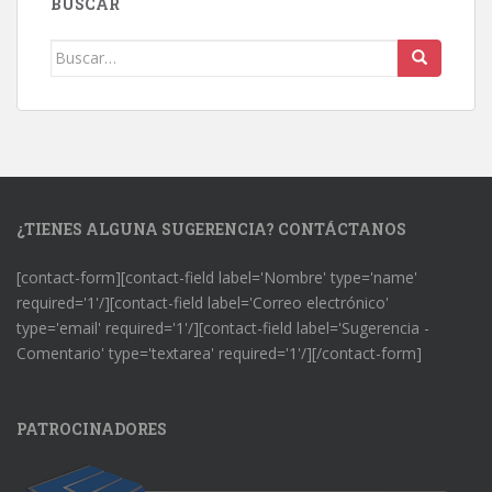
BUSCAR
Buscar:
¿TIENES ALGUNA SUGERENCIA? CONTÁCTANOS
[contact-form][contact-field label='Nombre' type='name'
required='1'/][contact-field label='Correo electrónico'
type='email' required='1'/][contact-field label='Sugerencia -
Comentario' type='textarea' required='1'/][/contact-form]
PATROCINADORES