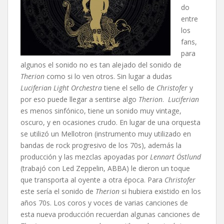
do
entre
los
fans,
para
algunos el sonido no es tan alejado del sonido de
Therion
como si lo ven otros. Sin lugar a dudas
Luciferian Light Orchestra
tiene el sello de
Christofer
y
por eso puede llegar a sentirse algo
Therion
.
Luciferian
es menos sinfónico, tiene un sonido muy vintage,
oscuro, y en ocasiones crudo. En lugar de una orquesta
se utilizó un Mellotron (instrumento muy utilizado en
bandas de rock progresivo de los 70s), además la
producción y las mezclas apoyadas por
Lennart Östlund
(trabajó con Led Zeppelin, ABBA) le dieron un toque
que transporta al oyente a otra época. Para
Christofer
este sería el sonido de
Therion
si hubiera existido en los
años 70s. Los coros y voces de varias canciones de
esta nueva producción recuerdan algunas canciones de