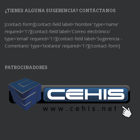
¿TIENES ALGUNA SUGERENCIA? CONTÁCTANOS
[contact-form][contact-field label='Nombre' type='name'
required='1'/][contact-field label='Correo electrónico'
type='email' required='1'/][contact-field label='Sugerencia -
Comentario' type='textarea' required='1'/][/contact-form]
PATROCINADORES