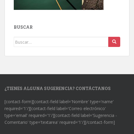
BUSCAR
Buscar:
¿TIENES ALGUNA SUGERENCIA? CONTÁCTANOS
[contact-form][contact-field label='Nombre' type='name'
required='1'/][contact-field label='Correo electrónico'
type='email' required='1'/][contact-field label='Sugerencia -
Comentario' type='textarea' required='1'/][/contact-form]