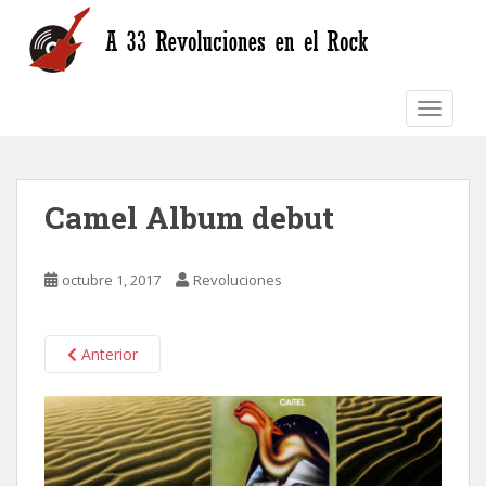
S
k
i
p
TOGGLE
t
o
m
a
Camel Album debut
i
n
c
octubre 1, 2017
Revoluciones
o
n
t
Anterior
e
n
t