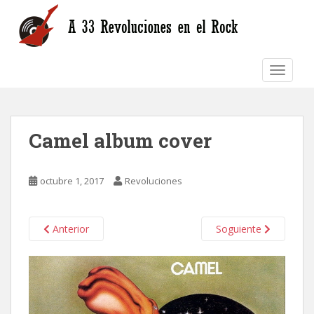
S
k
i
p
TOGGLE
t
o
m
a
Camel album cover
i
n
c
octubre 1, 2017
Revoluciones
o
n
t
Anterior
Soguiente
e
n
t