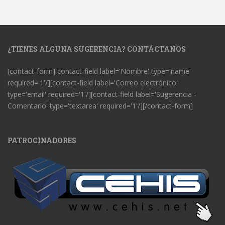
¿TIENES ALGUNA SUGERENCIA? CONTÁCTANOS
[contact-form][contact-field label='Nombre' type='name'
required='1'/][contact-field label='Correo electrónico'
type='email' required='1'/][contact-field label='Sugerencia -
Comentario' type='textarea' required='1'/][/contact-form]
PATROCINADORES