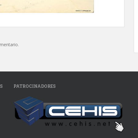
omentario.
S
PATROCINADORES