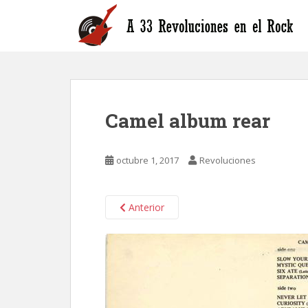
S
k
i
p
t
o
m
Camel album rear
a
i
n
octubre 1, 2017
Revoluciones
c
o
n
Anterior
t
e
n
t