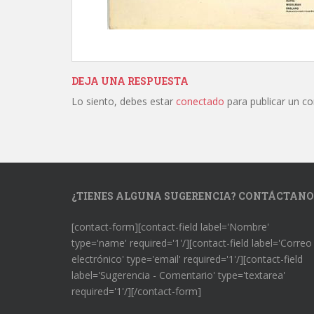
DEJA UNA RESPUESTA
Lo siento, debes estar
conectado
para publicar un c
¿TIENES ALGUNA SUGERENCIA? CONTÁCTANO
[contact-form][contact-field label='Nombre'
type='name' required='1'/][contact-field label='Correo
electrónico' type='email' required='1'/][contact-field
label='Sugerencia - Comentario' type='textarea'
required='1'/][/contact-form]