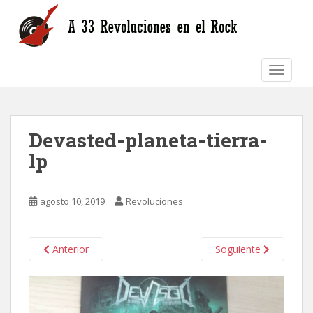
S
k
i
p
TOGGLE
t
o
m
a
Devasted-planeta-tierra-
i
n
lp
c
o
n
agosto 10, 2019
Revoluciones
t
e
n
Anterior
Soguiente
t