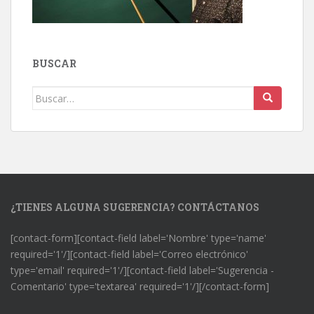
BUSCAR
Buscar:
¿TIENES ALGUNA SUGERENCIA? CONTÁCTANOS
[contact-form][contact-field label='Nombre' type='name'
required='1'/][contact-field label='Correo electrónico'
type='email' required='1'/][contact-field label='Sugerencia -
Comentario' type='textarea' required='1'/][/contact-form]