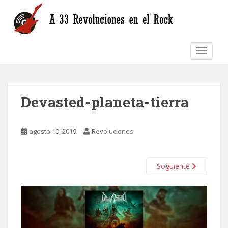
S
k
i
p
TOGGLE
t
o
m
a
Devasted-planeta-tierra
i
n
c
agosto 10, 2019
Revoluciones
o
n
t
Soguiente
e
n
t