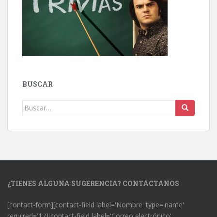
BUSCAR
Buscar:
¿TIENES ALGUNA SUGERENCIA? CONTÁCTANOS
[contact-form][contact-field label='Nombre' type='name'
required='1'/][contact-field label='Correo electrónico'