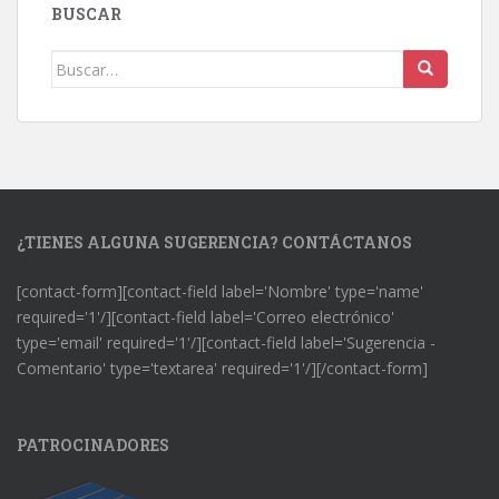
BUSCAR
Buscar:
¿TIENES ALGUNA SUGERENCIA? CONTÁCTANOS
[contact-form][contact-field label='Nombre' type='name'
required='1'/][contact-field label='Correo electrónico'
type='email' required='1'/][contact-field label='Sugerencia -
Comentario' type='textarea' required='1'/][/contact-form]
PATROCINADORES