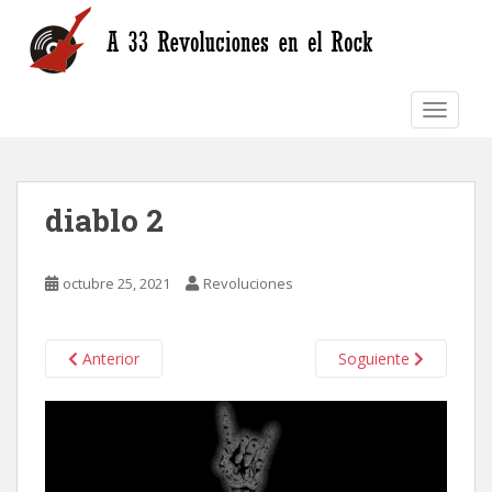
S
k
i
p
TOGGLE
t
o
m
a
diablo 2
i
n
c
octubre 25, 2021
Revoluciones
o
n
t
Anterior
Soguiente
e
n
t