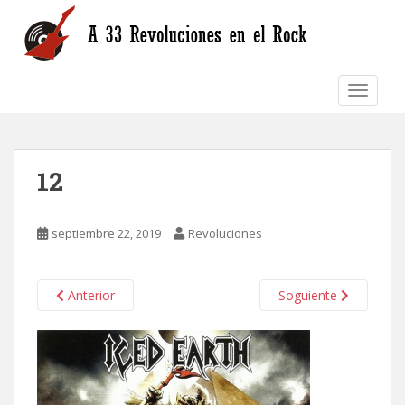
S
k
i
p
TOGGLE
t
o
m
a
12
i
n
c
septiembre 22, 2019
Revoluciones
o
n
t
Anterior
Soguiente
e
n
t