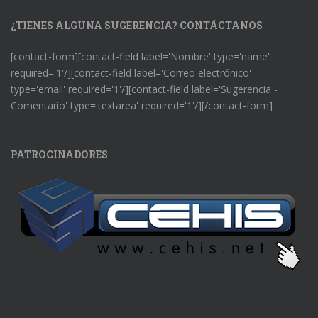
¿TIENES ALGUNA SUGERENCIA? CONTÁCTANOS
[contact-form][contact-field label='Nombre' type='name'
required='1'/][contact-field label='Correo electrónico'
type='email' required='1'/][contact-field label='Sugerencia -
Comentario' type='textarea' required='1'/][/contact-form]
PATROCINADORES