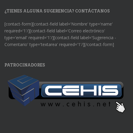
¿TIENES ALGUNA SUGERENCIA? CONTÁCTANOS
[contact-form][contact-field label='Nombre' type='name'
required='1'/][contact-field label='Correo electrónico'
type='email' required='1'/][contact-field label='Sugerencia -
Comentario' type='textarea' required='1'/][/contact-form]
PATROCINADORES