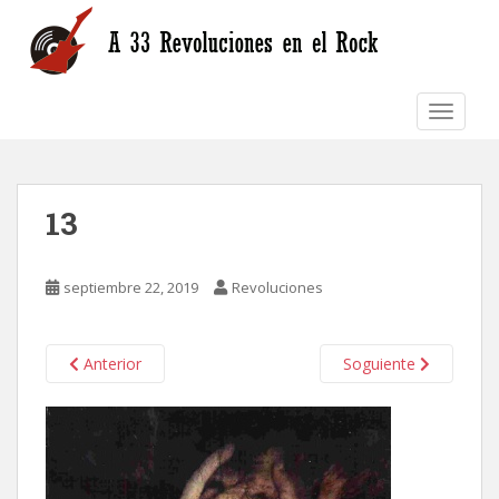
S
k
i
p
TOGGLE
t
o
m
a
13
i
n
c
septiembre 22, 2019
Revoluciones
o
n
t
Anterior
Soguiente
e
n
t