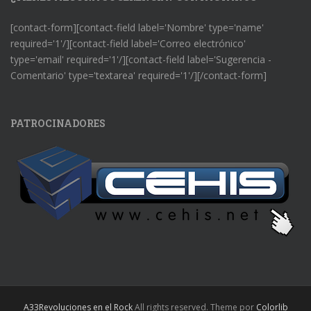
[contact-form][contact-field label='Nombre' type='name'
required='1'/][contact-field label='Correo electrónico'
type='email' required='1'/][contact-field label='Sugerencia -
Comentario' type='textarea' required='1'/][/contact-form]
PATROCINADORES
A33Revoluciones en el Rock
All rights reserved. Theme por
Colorlib