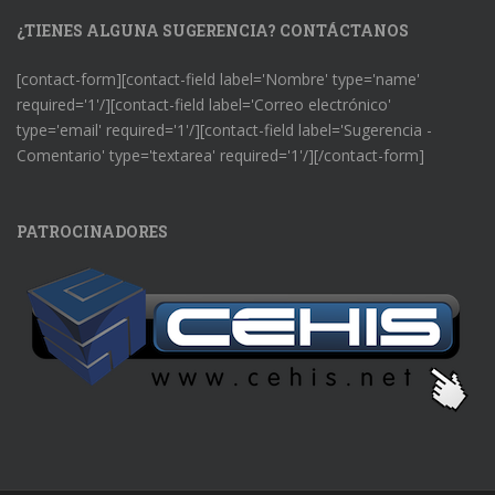
¿TIENES ALGUNA SUGERENCIA? CONTÁCTANOS
[contact-form][contact-field label='Nombre' type='name'
required='1'/][contact-field label='Correo electrónico'
type='email' required='1'/][contact-field label='Sugerencia -
Comentario' type='textarea' required='1'/][/contact-form]
PATROCINADORES