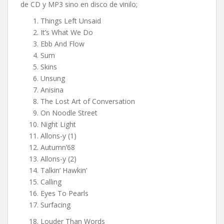
de CD y MP3 sino en disco de vinilo;
Things Left Unsaid
It’s What We Do
Ebb And Flow
Sum
Skins
Unsung
Anisina
The Lost Art of Conversation
On Noodle Street
Night Light
Allons-y (1)
Autumn’68
Allons-y (2)
Talkin’ Hawkin’
Calling
Eyes To Pearls
Surfacing
Louder Than Words