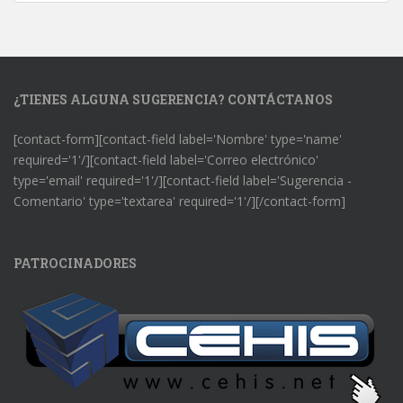
¿TIENES ALGUNA SUGERENCIA? CONTÁCTANOS
[contact-form][contact-field label='Nombre' type='name'
required='1'/][contact-field label='Correo electrónico'
type='email' required='1'/][contact-field label='Sugerencia -
Comentario' type='textarea' required='1'/][/contact-form]
PATROCINADORES