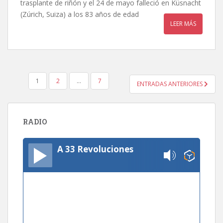
trasplante de riñón y el 24 de mayo falleció en Küsnacht
(Zúrich, Suiza) a los 83 años de edad
LEER MÁS
PAGINACIÓN
1
2
…
7
ENTRADAS ANTERIORES
DE
ENTRADAS
RADIO
A 33 Revoluciones