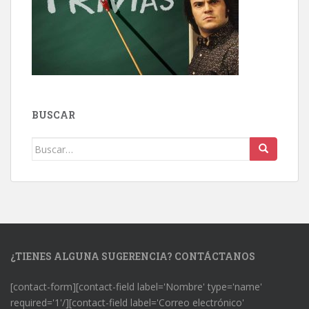
BUSCAR
Buscar:
¿TIENES ALGUNA SUGERENCIA? CONTÁCTANOS
[contact-form][contact-field label='Nombre' type='name'
required='1'/][contact-field label='Correo electrónico'