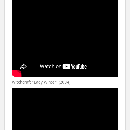
Witchcraft “Lady Winter” (2004)