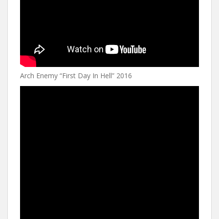
Arch Enemy “First Day In Hell” 2016