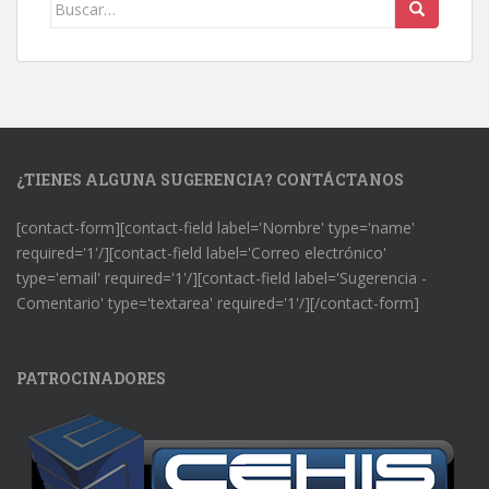
Buscar:
¿TIENES ALGUNA SUGERENCIA? CONTÁCTANOS
[contact-form][contact-field label='Nombre' type='name'
required='1'/][contact-field label='Correo electrónico'
type='email' required='1'/][contact-field label='Sugerencia -
Comentario' type='textarea' required='1'/][/contact-form]
PATROCINADORES