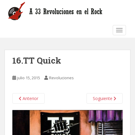
S
k
i
p
TOGGLE
t
o
m
a
16.TT Quick
i
n
c
julio 15, 2015
Revoluciones
o
n
t
Anterior
Soguiente
e
n
t