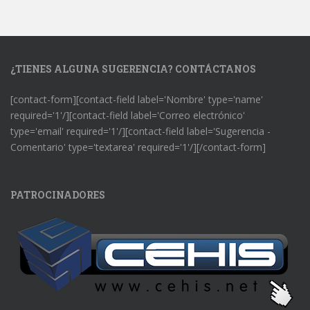
¿TIENES ALGUNA SUGERENCIA? CONTÁCTANOS
[contact-form][contact-field label='Nombre' type='name'
required='1'/][contact-field label='Correo electrónico'
type='email' required='1'/][contact-field label='Sugerencia -
Comentario' type='textarea' required='1'/][/contact-form]
PATROCINADORES