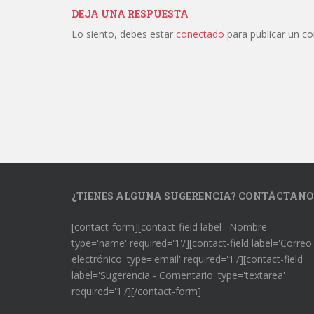
DEJA UNA RESPUESTA
Lo siento, debes estar
conectado
para publicar un c
¿TIENES ALGUNA SUGERENCIA? CONTÁCTANO
[contact-form][contact-field label='Nombre'
type='name' required='1'/][contact-field label='Correo
electrónico' type='email' required='1'/][contact-field
label='Sugerencia - Comentario' type='textarea'
required='1'/][/contact-form]