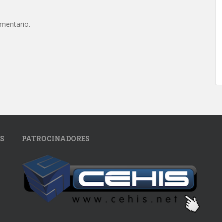
omentario.
S
PATROCINADORES