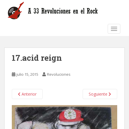
S
k
i
p
TOGGLE
t
o
m
a
17.acid reign
i
n
c
julio 15, 2015
Revoluciones
o
n
t
Anterior
Soguiente
e
n
t