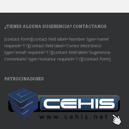
¿TIENES ALGUNA SUGERENCIA? CONTÁCTANOS
[contact-form][contact-field label='Nombre' type='name'
required='1'/][contact-field label='Correo electrónico'
type='email' required='1'/][contact-field label='Sugerencia -
Comentario' type='textarea' required='1'/][/contact-form]
PATROCINADORES