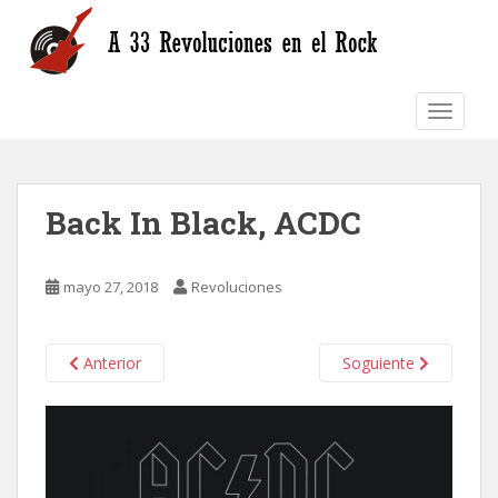
S
k
i
p
TOGGLE
t
o
m
a
Back In Black, ACDC
i
n
c
mayo 27, 2018
Revoluciones
o
n
t
Anterior
Soguiente
e
n
t