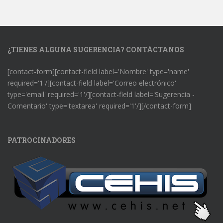
¿TIENES ALGUNA SUGERENCIA? CONTÁCTANOS
[contact-form][contact-field label='Nombre' type='name'
required='1'/][contact-field label='Correo electrónico'
type='email' required='1'/][contact-field label='Sugerencia -
Comentario' type='textarea' required='1'/][/contact-form]
PATROCINADORES