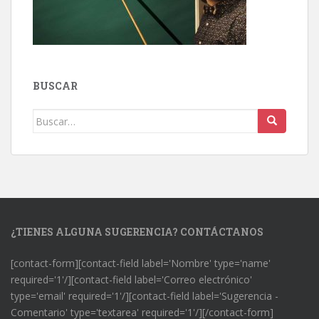
BUSCAR
Buscar:
¿TIENES ALGUNA SUGERENCIA? CONTÁCTANOS
[contact-form][contact-field label='Nombre' type='name'
required='1'/][contact-field label='Correo electrónico'
type='email' required='1'/][contact-field label='Sugerencia -
Comentario' type='textarea' required='1'/][/contact-form]