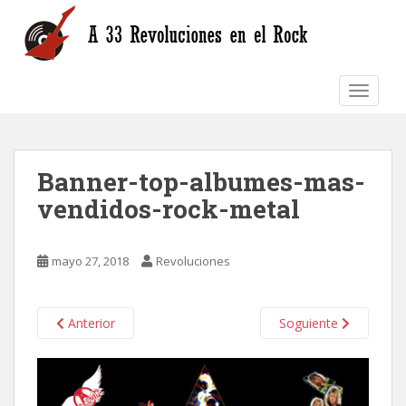
S
k
i
p
TOGGLE
t
o
m
a
Banner-top-albumes-mas-
i
n
vendidos-rock-metal
c
o
n
mayo 27, 2018
Revoluciones
t
e
n
Anterior
Soguiente
t