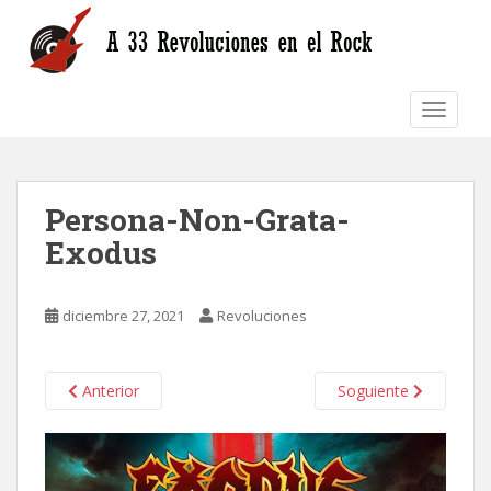
S
k
i
p
TOGGLE
t
o
m
a
Persona-Non-Grata-
i
n
Exodus
c
o
n
diciembre 27, 2021
Revoluciones
t
e
n
Anterior
Soguiente
t