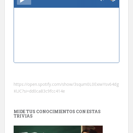
https://open.spotify.com/show/3squm0L0ExiwYsv64dg
KUC?si=dd0ca83c9fcc414e
MIDE TUS CONOCIMIENTOS CON ESTAS
TRIVIAS