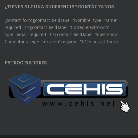
¿TIENES ALGUNA SUGERENCIA? CONTÁCTANOS
[contact-form][contact-field label='Nombre' type='name'
required='1'/][contact-field label='Correo electrónico'
type='email' required='1'/][contact-field label='Sugerencia -
Comentario' type='textarea' required='1'/][/contact-form]
PATROCINADORES