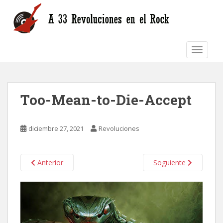
S
k
i
p
TOGGLE
t
o
m
a
Too-Mean-to-Die-Accept
i
n
c
diciembre 27, 2021
Revoluciones
o
n
t
Anterior
Soguiente
e
n
t