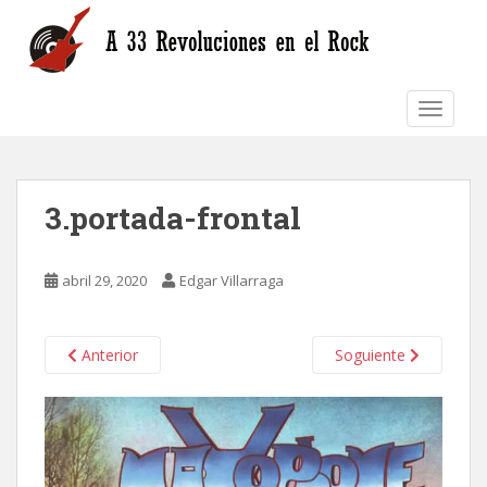
S
k
i
p
TOGGLE
t
o
m
a
3.portada-frontal
i
n
c
abril 29, 2020
Edgar Villarraga
o
n
t
Anterior
Soguiente
e
n
t