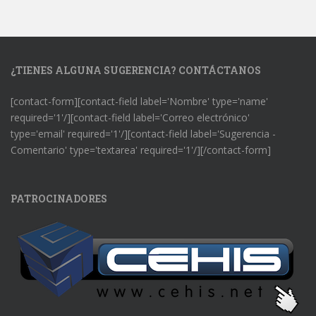
¿TIENES ALGUNA SUGERENCIA? CONTÁCTANOS
[contact-form][contact-field label='Nombre' type='name'
required='1'/][contact-field label='Correo electrónico'
type='email' required='1'/][contact-field label='Sugerencia -
Comentario' type='textarea' required='1'/][/contact-form]
PATROCINADORES