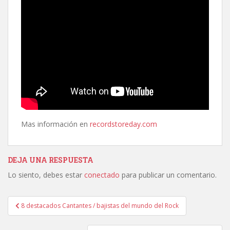
Mas información en
recordstoreday.com
DEJA UNA RESPUESTA
Lo siento, debes estar
conectado
para publicar un comentario.
Navegación
8 destacados Cantantes / bajistas del mundo del Rock
de
entradas