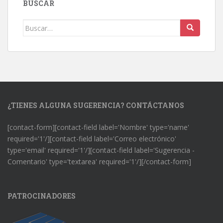
BUSCAR
Buscar:
¿TIENES ALGUNA SUGERENCIA? CONTÁCTANOS
[contact-form][contact-field label='Nombre' type='name'
required='1'/][contact-field label='Correo electrónico'
type='email' required='1'/][contact-field label='Sugerencia -
Comentario' type='textarea' required='1'/][/contact-form]
PATROCINADORES