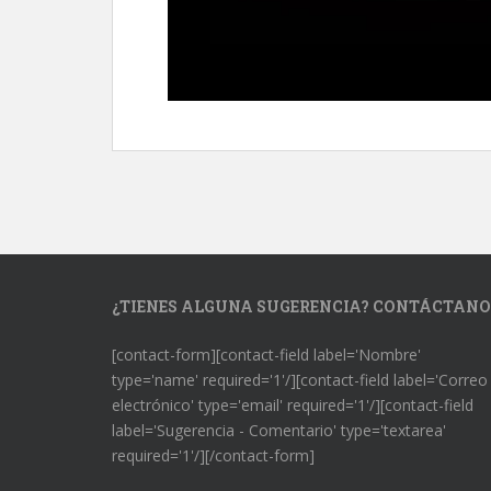
¿TIENES ALGUNA SUGERENCIA? CONTÁCTANO
[contact-form][contact-field label='Nombre'
type='name' required='1'/][contact-field label='Correo
electrónico' type='email' required='1'/][contact-field
label='Sugerencia - Comentario' type='textarea'
required='1'/][/contact-form]