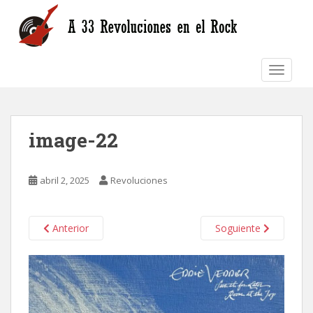
S
k
i
p
TOGGLE
t
o
m
a
image-22
i
n
c
abril 2, 2025
Revoluciones
o
n
t
Anterior
Soguiente
e
n
t