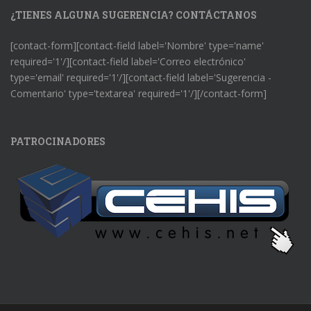
¿TIENES ALGUNA SUGERENCIA? CONTÁCTANOS
[contact-form][contact-field label='Nombre' type='name'
required='1'/][contact-field label='Correo electrónico'
type='email' required='1'/][contact-field label='Sugerencia -
Comentario' type='textarea' required='1'/][/contact-form]
PATROCINADORES