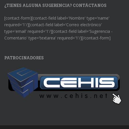
¿TIENES ALGUNA SUGERENCIA? CONTÁCTANOS
[contact-form][contact-field label='Nombre' type='name'
required='1'/][contact-field label='Correo electrónico'
type='email' required='1'/][contact-field label='Sugerencia -
Comentario' type='textarea' required='1'/][/contact-form]
PATROCINADORES