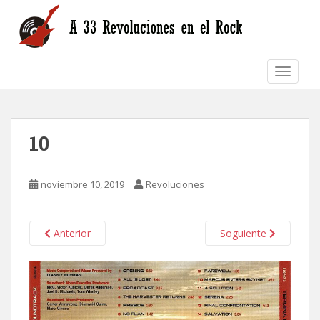
S
k
i
p
TOGGLE
t
o
m
a
10
i
n
c
noviembre 10, 2019
Revoluciones
o
n
t
Anterior
Soguiente
e
n
t