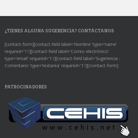
¿TIENES ALGUNA SUGERENCIA? CONTÁCTANOS
[contact-form][contact-field label='Nombre' type='name'
required='1'/][contact-field label='Correo electrónico'
type='email' required='1'/][contact-field label='Sugerencia -
Comentario' type='textarea' required='1'/][/contact-form]
PATROCINADORES