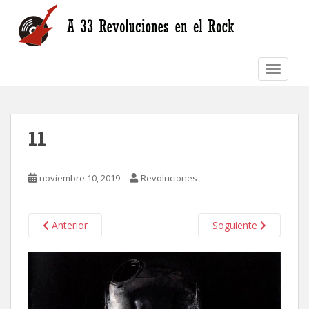
S
k
i
p
TOGGLE
t
o
m
a
11
i
n
c
noviembre 10, 2019
Revoluciones
o
n
t
Anterior
Soguiente
e
n
t