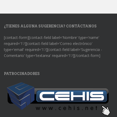
¿TIENES ALGUNA SUGERENCIA? CONTÁCTANOS
[contact-form][contact-field label='Nombre' type='name'
required='1'/][contact-field label='Correo electrónico'
type='email' required='1'/][contact-field label='Sugerencia -
Comentario' type='textarea' required='1'/][/contact-form]
PATROCINADORES