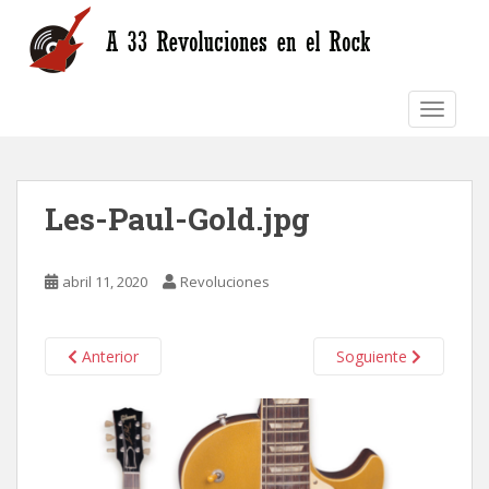
S
k
i
p
TOGGLE
t
o
m
a
Les-Paul-Gold.jpg
i
n
c
abril 11, 2020
Revoluciones
o
n
t
Anterior
Soguiente
e
n
t