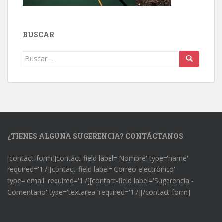
BUSCAR
Buscar:
¿TIENES ALGUNA SUGERENCIA? CONTÁCTANOS
[contact-form][contact-field label='Nombre' type='name'
required='1'/][contact-field label='Correo electrónico'
type='email' required='1'/][contact-field label='Sugerencia -
Comentario' type='textarea' required='1'/][/contact-form]