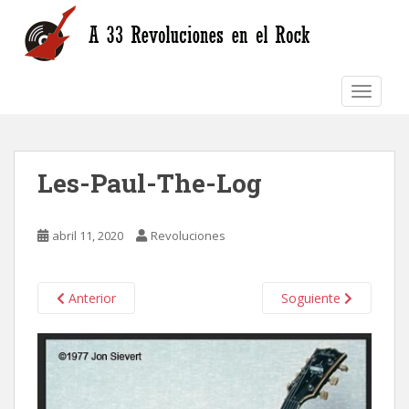
S
k
i
p
TOGGLE
t
o
m
a
Les-Paul-The-Log
i
n
c
abril 11, 2020
Revoluciones
o
n
t
Anterior
Soguiente
e
n
t