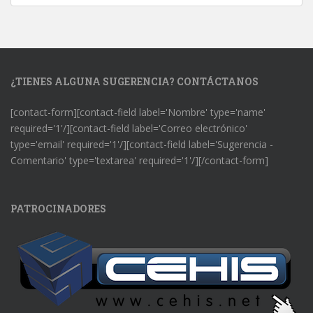
¿TIENES ALGUNA SUGERENCIA? CONTÁCTANOS
[contact-form][contact-field label='Nombre' type='name'
required='1'/][contact-field label='Correo electrónico'
type='email' required='1'/][contact-field label='Sugerencia -
Comentario' type='textarea' required='1'/][/contact-form]
PATROCINADORES