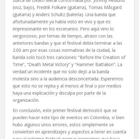
sueca de Death Metal conformada por: Johnny Hedlund
(voz, bajo), Fredrik Folkare (guitarra), Tomas Måsgard
(guitarra) y Anders Schultz (batería). Una banda que
afortunadamente ya había visto en vivo y que es
impresionante en los escenarios. Pero aquí vino lo
vergonzoso, por temas de tiempo, atraso con las
anteriores bandas y que el festival debía terminar a las
2:00 am por esas cosas normativas de la ciudad, la
banda solo tocó tres canciones: “Before the Creation of
Time”, “Death Metal Victory” y “Hammer Battalion”. La
verdad un incidente que no solo dejó a la banda
molesta sino a la audiencia desconcertada. Esperemos
que esto no se repita y al menos al final o por medios
haya una explicación y disculpa por parte de la
organización.
En conclusión, este primer festival demostró que se
pueden hacer este tipo de eventos en Colombia, si bien
hubo algunos unos errores, estos simplemente se
convierten en aprendizajes y aspectos a tener en cuenta
para el próximo festival; porque esperamos que haya