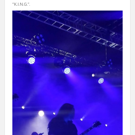
“K.I.N.G.”.