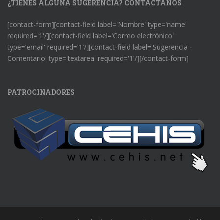
¿TIENES ALGUNA SUGERENCIA? CONTÁCTANOS
[contact-form][contact-field label='Nombre' type='name'
required='1'/][contact-field label='Correo electrónico'
type='email' required='1'/][contact-field label='Sugerencia -
Comentario' type='textarea' required='1'/][/contact-form]
PATROCINADORES