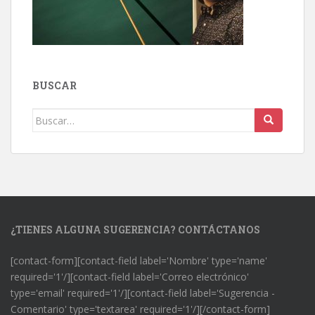
BUSCAR
Buscar:
¿TIENES ALGUNA SUGERENCIA? CONTÁCTANOS
[contact-form][contact-field label='Nombre' type='name'
required='1'/][contact-field label='Correo electrónico'
type='email' required='1'/][contact-field label='Sugerencia -
Comentario' type='textarea' required='1'/][/contact-form]