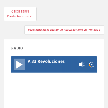
Navegación
BOB EZRIN
de
Productor musical.
entradas
«Sedienta en el vacio», el nuevo sencillo de Yimark
RADIO
A 33 Revoluciones