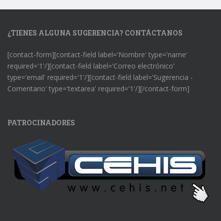
¿TIENES ALGUNA SUGERENCIA? CONTÁCTANOS
[contact-form][contact-field label='Nombre' type='name'
required='1'/][contact-field label='Correo electrónico'
type='email' required='1'/][contact-field label='Sugerencia -
Comentario' type='textarea' required='1'/][/contact-form]
PATROCINADORES