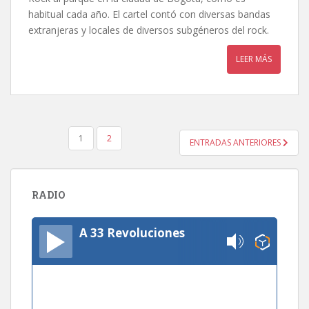
habitual cada año. El cartel contó con diversas bandas
extranjeras y locales de diversos subgéneros del rock.
LEER MÁS
PAGINACIÓN
1
2
ENTRADAS ANTERIORES
DE
ENTRADAS
RADIO
A 33 Revoluciones